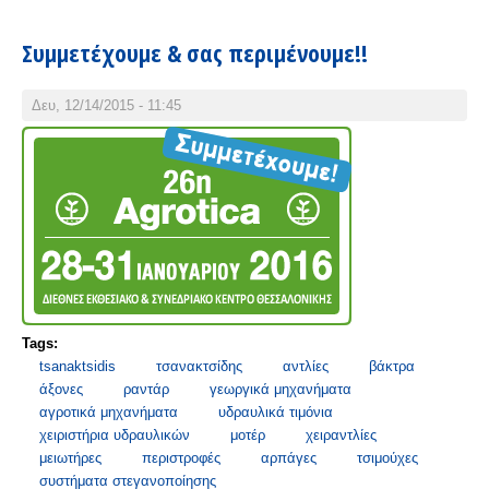
Συμμετέχουμε & σας περιμένουμε!!
Δευ, 12/14/2015 - 11:45
Tags:
tsanaktsidis
τσανακτσίδης
αντλίες
βάκτρα
άξονες
ραντάρ
γεωργικά μηχανήματα
αγροτικά μηχανήματα
υδραυλικά τιμόνια
χειριστήρια υδραυλικών
μοτέρ
χειραντλίες
μειωτήρες
περιστροφές
αρπάγες
τσιμούχες
συστήματα στεγανοποίησης