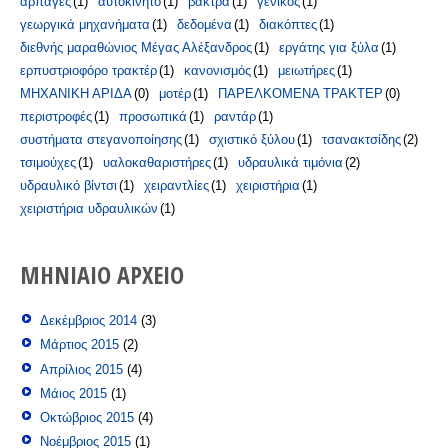
αρπάγες
(1)
αυτοκίνητο
(1)
βάκτρα
(1)
γενικός
(1)
γεωργικά μηχανήματα
(1)
δεδομένα
(1)
διακόπτες
(1)
διεθνής μαραθώνιος Μέγας Αλέξανδρος
(1)
εργάτης για ξύλα
(1)
ερπυστριοφόρο τρακτέρ
(1)
κανονισμός
(1)
μειωτήρες
(1)
ΜΗΧΑΝΙΚΗ ΑΡΙΔΑ
(0)
μοτέρ
(1)
ΠΑΡΕΛΚΟΜΕΝΑ ΤΡΑΚΤΕΡ
(0)
περιστροφές
(1)
προσωπικά
(1)
ραντάρ
(1)
συστήματα στεγανοποίησης
(1)
σχιστικό ξύλου
(1)
τσανακτσίδης
(2)
τσιμούχες
(1)
υαλοκαθαριστήρες
(1)
υδραυλικά τιμόνια
(2)
υδραυλικό βίντσι
(1)
χειραντλίες
(1)
χειριστήρια
(1)
χειριστήρια υδραυλικών
(1)
ΜΗΝΙΑΊΟ ΑΡΧΕΊΟ
Δεκέμβριος 2014
(3)
Μάρτιος 2015
(2)
Απρίλιος 2015
(4)
Μάιος 2015
(1)
Οκτώβριος 2015
(4)
Νοέμβριος 2015
(1)