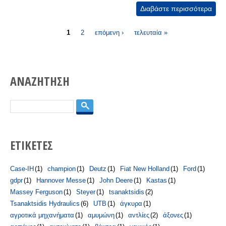
Διαβάστε περισσότερα
για
Συμ
Σελίδες
& σ
1
2
επόμενη ›
τελευταία »
περι
ΑΝΑΖΗΤΗΣΗ
Αναζήτηση
ΕΤΙΚΕΤΕΣ
Case-IH
(1)
champion
(1)
Deutz
(1)
Fiat New Holland
(1)
Ford
(1)
gdpr
(1)
Hannover Messe
(1)
John Deere
(1)
Kastas
(1)
Massey Ferguson
(1)
Steyer
(1)
tsanaktsidis
(2)
Tsanaktsidis Hydraulics
(6)
UTB
(1)
άγκυρα
(1)
αγροτικά μηχανήματα
(1)
αμυμώνη
(1)
αντλίες
(2)
άξονες
(1)