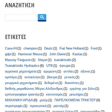
ΑΝΑΖΗΤΗΣΗ
Αναζήτηση
ΕΤΙΚΕΤΕΣ
Case-IH
(1)
champion
(1)
Deutz
(1)
Fiat New Holland
(1)
Ford
(1)
gdpr
(1)
Hannover Messe
(1)
John Deere
(1)
Kastas
(1)
Massey Ferguson
(1)
Steyer
(1)
tsanaktsidis
(2)
Tsanaktsidis Hydraulics
(6)
UTB
(1)
άγκυρα
(1)
αγροτικά μηχανήματα
(1)
αμυμώνη
(1)
αντλίες
(2)
άξονες
(1)
αρπάγες
(1)
αυτοκίνητο
(1)
βάκτρα
(1)
γενικός
(1)
γεωργικά μηχανήματα
(1)
δεδομένα
(1)
διακόπτες
(1)
διεθνής μαραθώνιος Μέγας Αλέξανδρος
(1)
εργάτης για ξύλα
(1)
ερπυστριοφόρο τρακτέρ
(1)
κανονισμός
(1)
μειωτήρες
(1)
ΜΗΧΑΝΙΚΗ ΑΡΙΔΑ
(0)
μοτέρ
(1)
ΠΑΡΕΛΚΟΜΕΝΑ ΤΡΑΚΤΕΡ
(0)
περιστροφές
(1)
προσωπικά
(1)
ραντάρ
(1)
συστήματα στεγανοποίησης
(1)
σχιστικό ξύλου
(1)
τσανακτσίδης
(2)