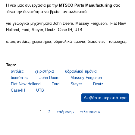
Η νέα μας συνεργασία με την
MTSCO Parts Manufacturing
σας
δίνει την δυνατότητα να βρείτε ανταλλακτικά
για γεωργικά μηχανήματα John Deere, Massey Ferguson, Fiat New
Holland, Ford, Steyer, Deutz, Case-IH, UTB
όπως αντλίες, χειριστήρια, υδραυλικά τιμόνια, διακόπτες , τσιμούχες.
Tags:
αντλίες
χειριστήρια
υδραυλικά τιμόνια
διακόπτες
John Deere
Massey Ferguson
Fiat New Holland
Ford
Steyer
Deutz
Case-IH
UTB
Διαβάστε περισσότερα
για
ΑΝΤ
Σελίδες
- Ε
1
2
επόμενη ›
τελευταία »
ΓΕΩ
ΜΗ