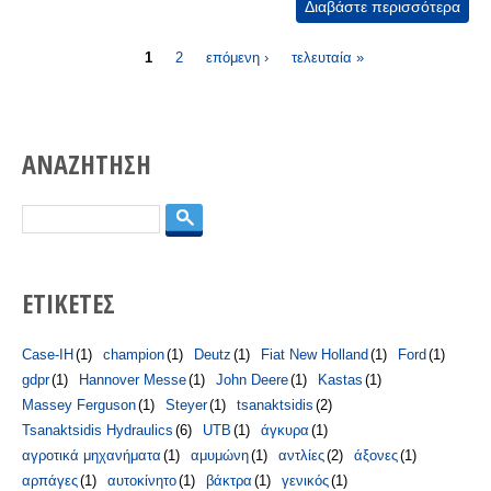
Διαβάστε περισσότερα
για
AGR
Σελίδες
201
1
2
επόμενη ›
τελευταία »
ΑΝΑΖΗΤΗΣΗ
Αναζήτηση
ΕΤΙΚΕΤΕΣ
Case-IH
(1)
champion
(1)
Deutz
(1)
Fiat New Holland
(1)
Ford
(1)
gdpr
(1)
Hannover Messe
(1)
John Deere
(1)
Kastas
(1)
Massey Ferguson
(1)
Steyer
(1)
tsanaktsidis
(2)
Tsanaktsidis Hydraulics
(6)
UTB
(1)
άγκυρα
(1)
αγροτικά μηχανήματα
(1)
αμυμώνη
(1)
αντλίες
(2)
άξονες
(1)
αρπάγες
(1)
αυτοκίνητο
(1)
βάκτρα
(1)
γενικός
(1)