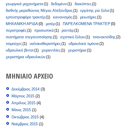
γεωργικά μηχανήματα
(1)
δεδομένα
(1)
διακόπτες
(1)
διεθνής μαραθώνιος Μέγας Αλέξανδρος
(1)
εργάτης για ξύλα
(1)
ερπυστριοφόρο τρακτέρ
(1)
κανονισμός
(1)
μειωτήρες
(1)
ΜΗΧΑΝΙΚΗ ΑΡΙΔΑ
(0)
μοτέρ
(1)
ΠΑΡΕΛΚΟΜΕΝΑ ΤΡΑΚΤΕΡ
(0)
περιστροφές
(1)
προσωπικά
(1)
ραντάρ
(1)
συστήματα στεγανοποίησης
(1)
σχιστικό ξύλου
(1)
τσανακτσίδης
(2)
τσιμούχες
(1)
υαλοκαθαριστήρες
(1)
υδραυλικά τιμόνια
(2)
υδραυλικό βίντσι
(1)
χειραντλίες
(1)
χειριστήρια
(1)
χειριστήρια υδραυλικών
(1)
ΜΗΝΙΑΊΟ ΑΡΧΕΊΟ
Δεκέμβριος 2014
(3)
Μάρτιος 2015
(2)
Απρίλιος 2015
(4)
Μάιος 2015
(1)
Οκτώβριος 2015
(4)
Νοέμβριος 2015
(1)