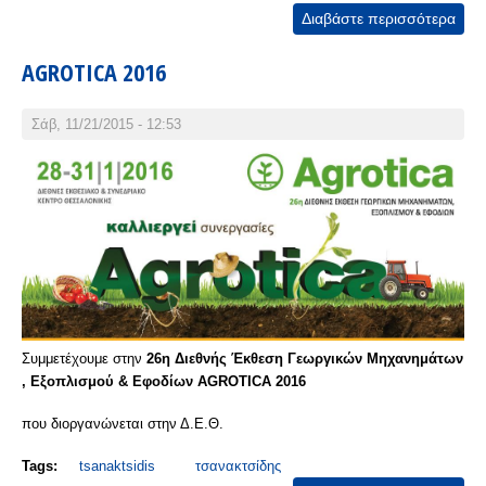
Διαβάστε περισσότερα
για
Συμ
AGROTICA 2016
& σ
περι
Σάβ, 11/21/2015 - 12:53
Συμμετέχουμε στην
26η Διεθνής Έκθεση Γεωργικών Μηχανημάτων
, Εξοπλισμού & Εφοδίων AGROTICA 2016
που διοργανώνεται στην Δ.Ε.Θ.
Tags:
tsanaktsidis
τσανακτσίδης