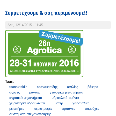
Συμμετέχουμε & σας περιμένουμε!!
Δευ, 12/14/2015 - 11:45
Tags:
tsanaktsidis
τσανακτσίδης
αντλίες
βάκτρα
άξονες
ραντάρ
γεωργικά μηχανήματα
αγροτικά μηχανήματα
υδραυλικά τιμόνια
χειριστήρια υδραυλικών
μοτέρ
χειραντλίες
μειωτήρες
περιστροφές
αρπάγες
τσιμούχες
συστήματα στεγανοποίησης