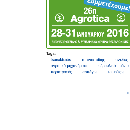
Tags:
tsanaktsidis
τσανακτσίδης
αντλίες
αγροτικά μηχανήματα
υδραυλικά τιμόνια
περιστροφές
αρπάγες
τσιμούχες
Σελίδες
«