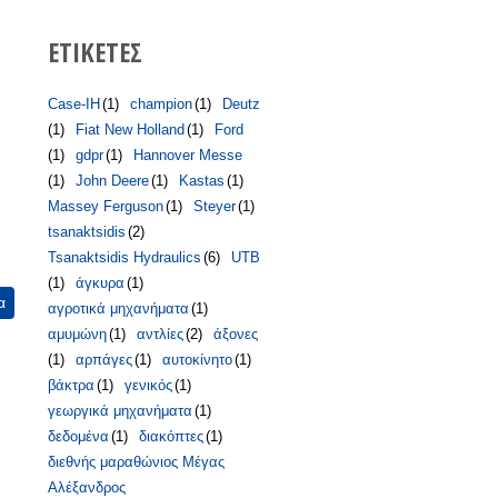
ΕΤΙΚΕΤΕΣ
Case-IH
(1)
champion
(1)
Deutz
(1)
Fiat New Holland
(1)
Ford
(1)
gdpr
(1)
Hannover Messe
(1)
John Deere
(1)
Kastas
(1)
Massey Ferguson
(1)
Steyer
(1)
tsanaktsidis
(2)
Tsanaktsidis Hydraulics
(6)
UTB
(1)
άγκυρα
(1)
α
για
αγροτικά μηχανήματα
(1)
Συμμετέχουμε
αμυμώνη
(1)
αντλίες
(2)
άξονες
& σας
(1)
αρπάγες
(1)
αυτοκίνητο
(1)
περιμένουμε!!
βάκτρα
(1)
γενικός
(1)
γεωργικά μηχανήματα
(1)
δεδομένα
(1)
διακόπτες
(1)
διεθνής μαραθώνιος Μέγας
Αλέξανδρος