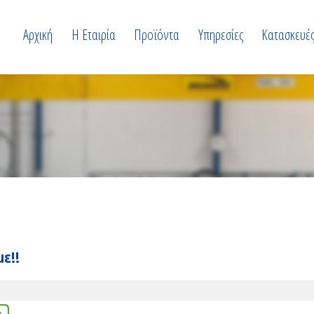
Αρχική
Η Εταιρία
Προϊόντα
Υπηρεσίες
Κατασκευέ
ε!!