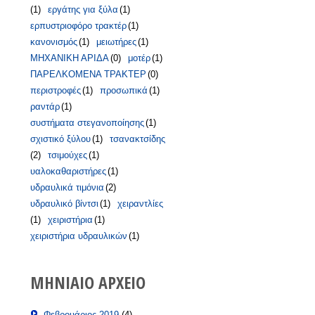
(1)
εργάτης για ξύλα
(1)
ερπυστριοφόρο τρακτέρ
(1)
κανονισμός
(1)
μειωτήρες
(1)
ΜΗΧΑΝΙΚΗ ΑΡΙΔΑ
(0)
μοτέρ
(1)
ΠΑΡΕΛΚΟΜΕΝΑ ΤΡΑΚΤΕΡ
(0)
περιστροφές
(1)
προσωπικά
(1)
ραντάρ
(1)
συστήματα στεγανοποίησης
(1)
σχιστικό ξύλου
(1)
τσανακτσίδης
(2)
τσιμούχες
(1)
υαλοκαθαριστήρες
(1)
υδραυλικά τιμόνια
(2)
υδραυλικό βίντσι
(1)
χειραντλίες
(1)
χειριστήρια
(1)
χειριστήρια υδραυλικών
(1)
ΜΗΝΙΑΊΟ ΑΡΧΕΊΟ
Φεβρουάριος 2019
(4)