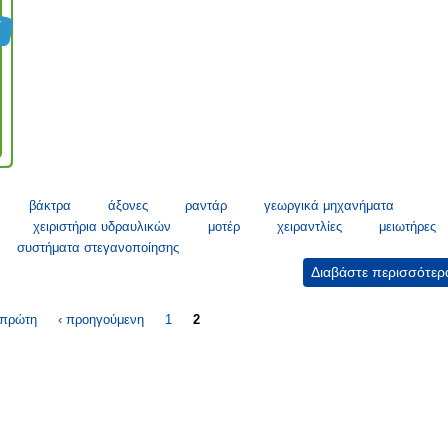
βάκτρα
άξονες
ραντάρ
γεωργικά μηχανήματα
χειριστήρια υδραυλικών
μοτέρ
χειραντλίες
μειωτήρες
συστήματα στεγανοποίησης
Διαβάστε περισσότερ
 πρώτη
‹ προηγούμενη
1
2