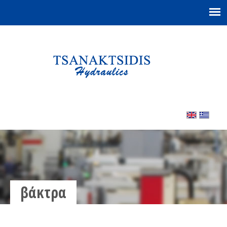
βάκτρα