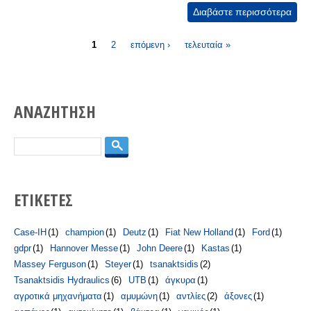
Διαβάστε περισσότερα
για
Συμ
Σελίδες
& σ
1
2
επόμενη ›
τελευταία »
περι
ΑΝΑΖΗΤΗΣΗ
Αναζήτηση
ΕΤΙΚΕΤΕΣ
Case-IH
(1)
champion
(1)
Deutz
(1)
Fiat New Holland
(1)
Ford
(1)
gdpr
(1)
Hannover Messe
(1)
John Deere
(1)
Kastas
(1)
Massey Ferguson
(1)
Steyer
(1)
tsanaktsidis
(2)
Tsanaktsidis Hydraulics
(6)
UTB
(1)
άγκυρα
(1)
αγροτικά μηχανήματα
(1)
αμυμώνη
(1)
αντλίες
(2)
άξονες
(1)