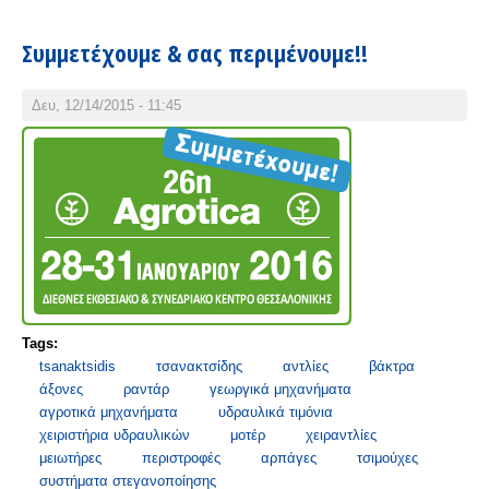
Συμμετέχουμε & σας περιμένουμε!!
Δευ, 12/14/2015 - 11:45
Tags:
tsanaktsidis
τσανακτσίδης
αντλίες
βάκτρα
άξονες
ραντάρ
γεωργικά μηχανήματα
αγροτικά μηχανήματα
υδραυλικά τιμόνια
χειριστήρια υδραυλικών
μοτέρ
χειραντλίες
μειωτήρες
περιστροφές
αρπάγες
τσιμούχες
συστήματα στεγανοποίησης