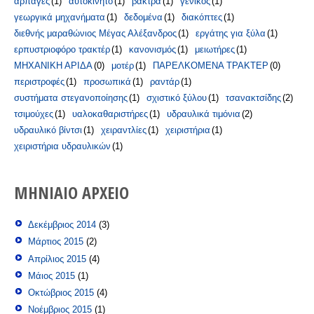
αρπάγες
(1)
αυτοκίνητο
(1)
βάκτρα
(1)
γενικός
(1)
γεωργικά μηχανήματα
(1)
δεδομένα
(1)
διακόπτες
(1)
διεθνής μαραθώνιος Μέγας Αλέξανδρος
(1)
εργάτης για ξύλα
(1)
ερπυστριοφόρο τρακτέρ
(1)
κανονισμός
(1)
μειωτήρες
(1)
ΜΗΧΑΝΙΚΗ ΑΡΙΔΑ
(0)
μοτέρ
(1)
ΠΑΡΕΛΚΟΜΕΝΑ ΤΡΑΚΤΕΡ
(0)
περιστροφές
(1)
προσωπικά
(1)
ραντάρ
(1)
συστήματα στεγανοποίησης
(1)
σχιστικό ξύλου
(1)
τσανακτσίδης
(2)
τσιμούχες
(1)
υαλοκαθαριστήρες
(1)
υδραυλικά τιμόνια
(2)
υδραυλικό βίντσι
(1)
χειραντλίες
(1)
χειριστήρια
(1)
χειριστήρια υδραυλικών
(1)
ΜΗΝΙΑΊΟ ΑΡΧΕΊΟ
Δεκέμβριος 2014
(3)
Μάρτιος 2015
(2)
Απρίλιος 2015
(4)
Μάιος 2015
(1)
Οκτώβριος 2015
(4)
Νοέμβριος 2015
(1)