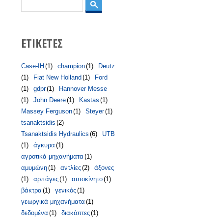
Αναζήτηση
ΕΤΙΚΕΤΕΣ
Case-IH
(1)
champion
(1)
Deutz
(1)
Fiat New Holland
(1)
Ford
(1)
gdpr
(1)
Hannover Messe
(1)
John Deere
(1)
Kastas
(1)
Massey Ferguson
(1)
Steyer
(1)
tsanaktsidis
(2)
Tsanaktsidis Hydraulics
(6)
UTB
(1)
άγκυρα
(1)
αγροτικά μηχανήματα
(1)
αμυμώνη
(1)
αντλίες
(2)
άξονες
(1)
αρπάγες
(1)
αυτοκίνητο
(1)
βάκτρα
(1)
γενικός
(1)
γεωργικά μηχανήματα
(1)
δεδομένα
(1)
διακόπτες
(1)