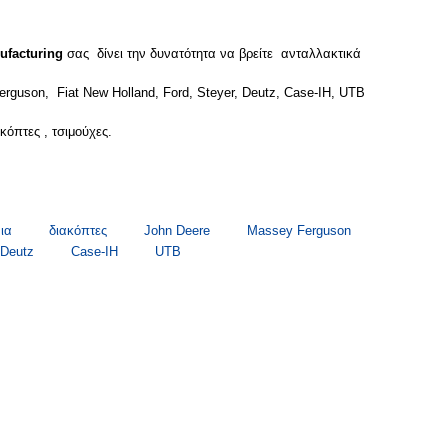
facturing
σας δίνει την δυνατότητα να βρείτε ανταλλακτικά
rguson, Fiat New Holland, Ford, Steyer, Deutz, Case-IH, UTB
ακόπτες , τσιμούχες.
ια
διακόπτες
John Deere
Massey Ferguson
Deutz
Case-IH
UTB