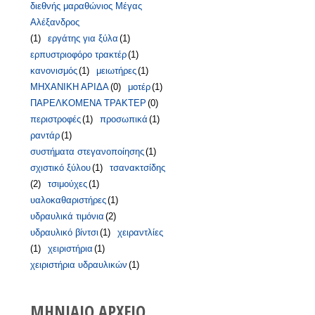
διεθνής μαραθώνιος Μέγας
Αλέξανδρος
(1)
εργάτης για ξύλα
(1)
ερπυστριοφόρο τρακτέρ
(1)
κανονισμός
(1)
μειωτήρες
(1)
ΜΗΧΑΝΙΚΗ ΑΡΙΔΑ
(0)
μοτέρ
(1)
ΠΑΡΕΛΚΟΜΕΝΑ ΤΡΑΚΤΕΡ
(0)
περιστροφές
(1)
προσωπικά
(1)
ραντάρ
(1)
συστήματα στεγανοποίησης
(1)
σχιστικό ξύλου
(1)
τσανακτσίδης
(2)
τσιμούχες
(1)
υαλοκαθαριστήρες
(1)
υδραυλικά τιμόνια
(2)
υδραυλικό βίντσι
(1)
χειραντλίες
(1)
χειριστήρια
(1)
χειριστήρια υδραυλικών
(1)
ΜΗΝΙΑΊΟ ΑΡΧΕΊΟ