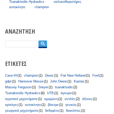
Tsanaktsidis Hydraulics
υαλοκαθαριστήρες
αυτοκίνητο
champion
ΑΝΑΖΗΤΗΣΗ
Αναζήτηση
ΕΤΙΚΕΤΕΣ
Case-IH
(1)
champion
(1)
Deutz
(1)
Fiat New Holland
(1)
Ford
(1)
gdpr
(1)
Hannover Messe
(1)
John Deere
(1)
Kastas
(1)
Massey Ferguson
(1)
Steyer
(1)
tsanaktsidis
(2)
Tsanaktsidis Hydraulics
(6)
UTB
(1)
άγκυρα
(1)
αγροτικά μηχανήματα
(1)
αμυμώνη
(1)
αντλίες
(2)
άξονες
(1)
αρπάγες
(1)
αυτοκίνητο
(1)
βάκτρα
(1)
γενικός
(1)
γεωργικά μηχανήματα
(1)
δεδομένα
(1)
διακόπτες
(1)