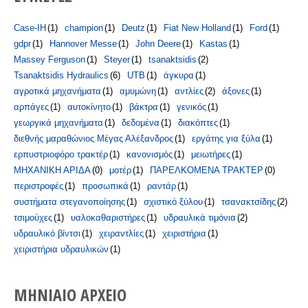
Case-IH
(1)
champion
(1)
Deutz
(1)
Fiat New Holland
(1)
Ford
(1)
gdpr
(1)
Hannover Messe
(1)
John Deere
(1)
Kastas
(1)
Massey Ferguson
(1)
Steyer
(1)
tsanaktsidis
(2)
Tsanaktsidis Hydraulics
(6)
UTB
(1)
άγκυρα
(1)
αγροτικά μηχανήματα
(1)
αμυμώνη
(1)
αντλίες
(2)
άξονες
(1)
αρπάγες
(1)
αυτοκίνητο
(1)
βάκτρα
(1)
γενικός
(1)
γεωργικά μηχανήματα
(1)
δεδομένα
(1)
διακόπτες
(1)
διεθνής μαραθώνιος Μέγας Αλέξανδρος
(1)
εργάτης για ξύλα
(1)
ερπυστριοφόρο τρακτέρ
(1)
κανονισμός
(1)
μειωτήρες
(1)
ΜΗΧΑΝΙΚΗ ΑΡΙΔΑ
(0)
μοτέρ
(1)
ΠΑΡΕΛΚΟΜΕΝΑ ΤΡΑΚΤΕΡ
(0)
περιστροφές
(1)
προσωπικά
(1)
ραντάρ
(1)
συστήματα στεγανοποίησης
(1)
σχιστικό ξύλου
(1)
τσανακτσίδης
(2)
τσιμούχες
(1)
υαλοκαθαριστήρες
(1)
υδραυλικά τιμόνια
(2)
υδραυλικό βίντσι
(1)
χειραντλίες
(1)
χειριστήρια
(1)
χειριστήρια υδραυλικών
(1)
ΜΗΝΙΑΊΟ ΑΡΧΕΊΟ