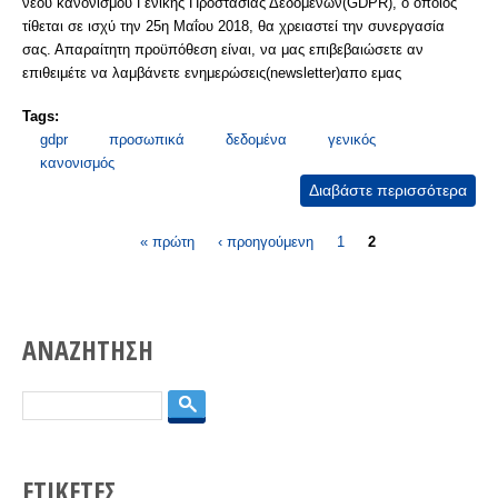
νέου κανονισμού Γενικής Προστασίας Δεδομένων(GDPR), ο οποίος
τίθεται σε ισχύ την 25η Μαΐου 2018, θα χρειαστεί την συνεργασία
σας. Απαραίτητη προϋπόθεση είναι, να μας επιβεβαιώσετε αν
επιθειμέτε να λαμβάνετε ενημερώσεις(newsletter)απο εμας
Tags:
gdpr
προσωπικά
δεδομένα
γενικός
κανονισμός
Διαβάστε περισσότερα
για
Ευρ
Σελίδες
Καν
« πρώτη
‹ προηγούμενη
1
2
για 
Προ
Δεδ
(GD
ΑΝΑΖΗΤΗΣΗ
Αναζήτηση
ΕΤΙΚΕΤΕΣ