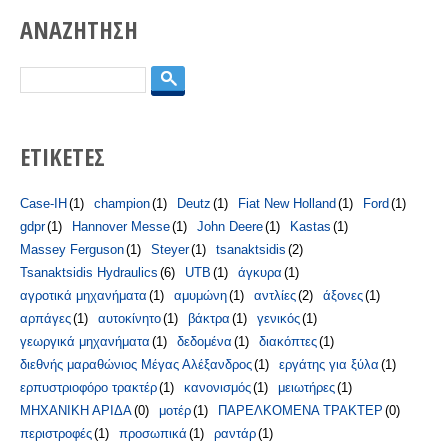
ΑΝΑΖΗΤΗΣΗ
Αναζήτηση
ΕΤΙΚΕΤΕΣ
Case-IH
(1)
champion
(1)
Deutz
(1)
Fiat New Holland
(1)
Ford
(1)
gdpr
(1)
Hannover Messe
(1)
John Deere
(1)
Kastas
(1)
Massey Ferguson
(1)
Steyer
(1)
tsanaktsidis
(2)
Tsanaktsidis Hydraulics
(6)
UTB
(1)
άγκυρα
(1)
αγροτικά μηχανήματα
(1)
αμυμώνη
(1)
αντλίες
(2)
άξονες
(1)
αρπάγες
(1)
αυτοκίνητο
(1)
βάκτρα
(1)
γενικός
(1)
γεωργικά μηχανήματα
(1)
δεδομένα
(1)
διακόπτες
(1)
διεθνής μαραθώνιος Μέγας Αλέξανδρος
(1)
εργάτης για ξύλα
(1)
ερπυστριοφόρο τρακτέρ
(1)
κανονισμός
(1)
μειωτήρες
(1)
ΜΗΧΑΝΙΚΗ ΑΡΙΔΑ
(0)
μοτέρ
(1)
ΠΑΡΕΛΚΟΜΕΝΑ ΤΡΑΚΤΕΡ
(0)
περιστροφές
(1)
προσωπικά
(1)
ραντάρ
(1)