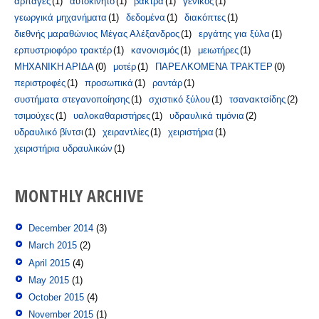
αρπάγες
(1)
αυτοκίνητο
(1)
βάκτρα
(1)
γενικός
(1)
γεωργικά μηχανήματα
(1)
δεδομένα
(1)
διακόπτες
(1)
διεθνής μαραθώνιος Μέγας Αλέξανδρος
(1)
εργάτης για ξύλα
(1)
ερπυστριοφόρο τρακτέρ
(1)
κανονισμός
(1)
μειωτήρες
(1)
ΜΗΧΑΝΙΚΗ ΑΡΙΔΑ
(0)
μοτέρ
(1)
ΠΑΡΕΛΚΟΜΕΝΑ ΤΡΑΚΤΕΡ
(0)
περιστροφές
(1)
προσωπικά
(1)
ραντάρ
(1)
συστήματα στεγανοποίησης
(1)
σχιστικό ξύλου
(1)
τσανακτσίδης
(2)
τσιμούχες
(1)
υαλοκαθαριστήρες
(1)
υδραυλικά τιμόνια
(2)
υδραυλικό βίντσι
(1)
χειραντλίες
(1)
χειριστήρια
(1)
χειριστήρια υδραυλικών
(1)
MONTHLY ARCHIVE
December 2014
(3)
March 2015
(2)
April 2015
(4)
May 2015
(1)
October 2015
(4)
November 2015
(1)