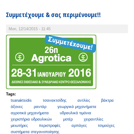
Συμμετέχουμε & σας περιμένουμε!!
Mon, 12/14/2015 - 11:45
Tags:
tsanaktsidis
τσανακτσίδης
αντλίες
βάκτρα
άξονες
ραντάρ
γεωργικά μηχανήματα
αγροτικά μηχανήματα
υδραυλικά τιμόνια
χειριστήρια υδραυλικών
μοτέρ
χειραντλίες
μειωτήρες
περιστροφές
αρπάγες
τσιμούχες
συστήματα στεγανοποίησης