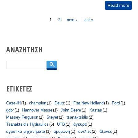
Read more
abo
Συμ
Pages
& σ
1
2
next ›
last »
περι
ΑΝΑΖΗΤΗΣΗ
Search
ΕΤΙΚΕΤΕΣ
Case-IH
(1)
champion
(1)
Deutz
(1)
Fiat New Holland
(1)
Ford
(1)
gdpr
(1)
Hannover Messe
(1)
John Deere
(1)
Kastas
(1)
Massey Ferguson
(1)
Steyer
(1)
tsanaktsidis
(2)
Tsanaktsidis Hydraulics
(6)
UTB
(1)
άγκυρα
(1)
αγροτικά μηχανήματα
(1)
αμυμώνη
(1)
αντλίες
(2)
άξονες
(1)