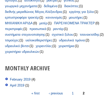
αρπάγες
(1)
αυτοκίνητο
(1)
βάκτρα
(1)
γενικός
(1)
γεωργικά μηχανήματα
(1)
δεδομένα
(1)
διακόπτες
(1)
διεθνής μαραθώνιος Μέγας Αλέξανδρος
(1)
εργάτης για ξύλα
(1)
ερπυστριοφόρο τρακτέρ
(1)
κανονισμός
(1)
μειωτήρες
(1)
ΜΗΧΑΝΙΚΗ ΑΡΙΔΑ
(0)
μοτέρ
(1)
ΠΑΡΕΛΚΟΜΕΝΑ ΤΡΑΚΤΕΡ
(0)
περιστροφές
(1)
προσωπικά
(1)
ραντάρ
(1)
συστήματα στεγανοποίησης
(1)
σχιστικό ξύλου
(1)
τσανακτσίδης
(2)
τσιμούχες
(1)
υαλοκαθαριστήρες
(1)
υδραυλικά τιμόνια
(2)
υδραυλικό βίντσι
(1)
χειραντλίες
(1)
χειριστήρια
(1)
χειριστήρια υδραυλικών
(1)
MONTHLY ARCHIVE
February 2019
(4)
April 2019
(1)
Pages
« first
‹ previous
1
2