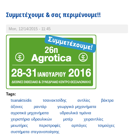
Συμμετέχουμε & σας περιμένουμε!!
Mon, 12/14/2015 - 11:45
Tags:
tsanaktsidis
τσανακτσίδης
αντλίες
βάκτρα
άξονες
ραντάρ
γεωργικά μηχανήματα
αγροτικά μηχανήματα
υδραυλικά τιμόνια
χειριστήρια υδραυλικών
μοτέρ
χειραντλίες
μειωτήρες
περιστροφές
αρπάγες
τσιμούχες
συστήματα στεγανοποίησης