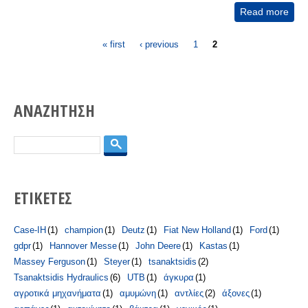
Read more
abo
Συμ
Pages
& σ
« first
‹ previous
1
2
περι
ΑΝΑΖΗΤΗΣΗ
Search
ΕΤΙΚΕΤΕΣ
Case-IH
(1)
champion
(1)
Deutz
(1)
Fiat New Holland
(1)
Ford
(1)
gdpr
(1)
Hannover Messe
(1)
John Deere
(1)
Kastas
(1)
Massey Ferguson
(1)
Steyer
(1)
tsanaktsidis
(2)
Tsanaktsidis Hydraulics
(6)
UTB
(1)
άγκυρα
(1)
αγροτικά μηχανήματα
(1)
αμυμώνη
(1)
αντλίες
(2)
άξονες
(1)