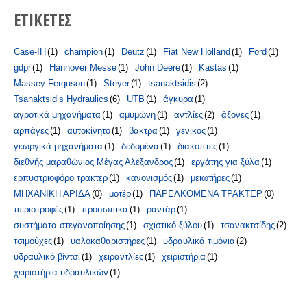
ΕΤΙΚΕΤΕΣ
Case-IH
(1)
champion
(1)
Deutz
(1)
Fiat New Holland
(1)
Ford
(1)
gdpr
(1)
Hannover Messe
(1)
John Deere
(1)
Kastas
(1)
Massey Ferguson
(1)
Steyer
(1)
tsanaktsidis
(2)
Tsanaktsidis Hydraulics
(6)
UTB
(1)
άγκυρα
(1)
αγροτικά μηχανήματα
(1)
αμυμώνη
(1)
αντλίες
(2)
άξονες
(1)
αρπάγες
(1)
αυτοκίνητο
(1)
βάκτρα
(1)
γενικός
(1)
γεωργικά μηχανήματα
(1)
δεδομένα
(1)
διακόπτες
(1)
διεθνής μαραθώνιος Μέγας Αλέξανδρος
(1)
εργάτης για ξύλα
(1)
ερπυστριοφόρο τρακτέρ
(1)
κανονισμός
(1)
μειωτήρες
(1)
ΜΗΧΑΝΙΚΗ ΑΡΙΔΑ
(0)
μοτέρ
(1)
ΠΑΡΕΛΚΟΜΕΝΑ ΤΡΑΚΤΕΡ
(0)
περιστροφές
(1)
προσωπικά
(1)
ραντάρ
(1)
συστήματα στεγανοποίησης
(1)
σχιστικό ξύλου
(1)
τσανακτσίδης
(2)
τσιμούχες
(1)
υαλοκαθαριστήρες
(1)
υδραυλικά τιμόνια
(2)
υδραυλικό βίντσι
(1)
χειραντλίες
(1)
χειριστήρια
(1)
χειριστήρια υδραυλικών
(1)