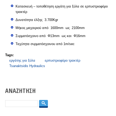
Κατασκευή – τοποθέτηση εργάτη για ξύλα σε ερπυστριοφόρο
τρακτέρ
Δυνατότητα έλξης 3.700
Kgr
Μήκος μαχαιριού από 1600
mm
ως 2100
mm
Συρματόσχοινο από Φ13
mm
ως και Φ16
mm
Ταχύτητα συρματόσχοινου από 1
m
/
sec
Tags:
εργάτης για ξύλα
ερπυστριοφόρο τρακτέρ
Tsanaktsidis Hydraulics
ΑΝΑΖΗΤΗΣΗ
Search