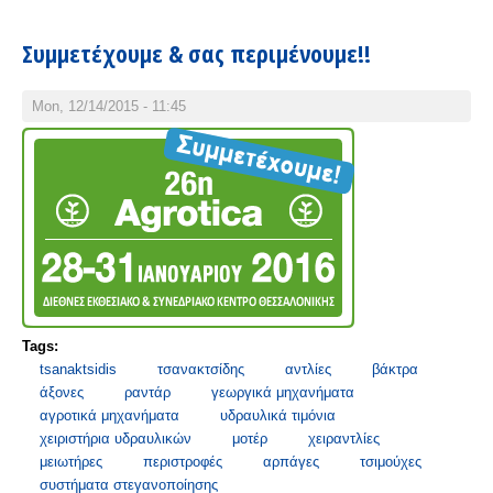
Συμμετέχουμε & σας περιμένουμε!!
Mon, 12/14/2015 - 11:45
Tags:
tsanaktsidis
τσανακτσίδης
αντλίες
βάκτρα
άξονες
ραντάρ
γεωργικά μηχανήματα
αγροτικά μηχανήματα
υδραυλικά τιμόνια
χειριστήρια υδραυλικών
μοτέρ
χειραντλίες
μειωτήρες
περιστροφές
αρπάγες
τσιμούχες
συστήματα στεγανοποίησης