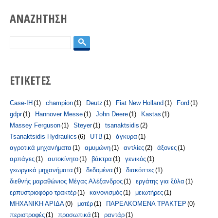
ΑΝΑΖΗΤΗΣΗ
Search
ΕΤΙΚΕΤΕΣ
Case-IH
(1)
champion
(1)
Deutz
(1)
Fiat New Holland
(1)
Ford
(1)
gdpr
(1)
Hannover Messe
(1)
John Deere
(1)
Kastas
(1)
Massey Ferguson
(1)
Steyer
(1)
tsanaktsidis
(2)
Tsanaktsidis Hydraulics
(6)
UTB
(1)
άγκυρα
(1)
αγροτικά μηχανήματα
(1)
αμυμώνη
(1)
αντλίες
(2)
άξονες
(1)
αρπάγες
(1)
αυτοκίνητο
(1)
βάκτρα
(1)
γενικός
(1)
γεωργικά μηχανήματα
(1)
δεδομένα
(1)
διακόπτες
(1)
διεθνής μαραθώνιος Μέγας Αλέξανδρος
(1)
εργάτης για ξύλα
(1)
ερπυστριοφόρο τρακτέρ
(1)
κανονισμός
(1)
μειωτήρες
(1)
ΜΗΧΑΝΙΚΗ ΑΡΙΔΑ
(0)
μοτέρ
(1)
ΠΑΡΕΛΚΟΜΕΝΑ ΤΡΑΚΤΕΡ
(0)
περιστροφές
(1)
προσωπικά
(1)
ραντάρ
(1)