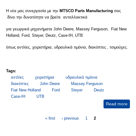
Η νέα μας συνεργασία με την
MTSCO Parts Manufacturing
σας
δίνει την δυνατότητα να βρείτε ανταλλακτικά
για γεωργικά μηχανήματα John Deere, Massey Ferguson, Fiat New
Holland, Ford, Steyer, Deutz, Case-IH, UTB
όπως αντλίες, χειριστήρια, υδραυλικά τιμόνια, διακόπτες , τσιμούχες.
Tags:
αντλίες
χειριστήρια
υδραυλικά τιμόνια
διακόπτες
John Deere
Massey Ferguson
Fiat New Holland
Ford
Steyer
Deutz
Case-IH
UTB
Read more
abo
ΑΝΤ
Pages
- Ε
« first
‹ previous
1
2
ΓΕΩ
ΜΗ