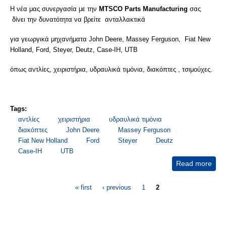
Η νέα μας συνεργασία με την
MTSCO Parts Manufacturing
σας
δίνει την δυνατότητα να βρείτε ανταλλακτικά
για γεωργικά μηχανήματα John Deere, Massey Ferguson, Fiat New
Holland, Ford, Steyer, Deutz, Case-IH, UTB
όπως αντλίες, χειριστήρια, υδραυλικά τιμόνια, διακόπτες , τσιμούχες.
Tags:
αντλίες
χειριστήρια
υδραυλικά τιμόνια
διακόπτες
John Deere
Massey Ferguson
Fiat New Holland
Ford
Steyer
Deutz
Case-IH
UTB
Read more
abo
ΑΝΤ
Pages
- Ε
« first
‹ previous
1
2
ΓΕΩ
ΜΗ