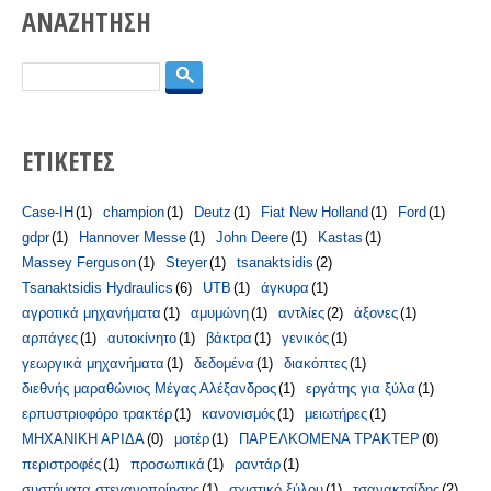
ΑΝΑΖΗΤΗΣΗ
Search
ΕΤΙΚΕΤΕΣ
Case-IH
(1)
champion
(1)
Deutz
(1)
Fiat New Holland
(1)
Ford
(1)
gdpr
(1)
Hannover Messe
(1)
John Deere
(1)
Kastas
(1)
Massey Ferguson
(1)
Steyer
(1)
tsanaktsidis
(2)
Tsanaktsidis Hydraulics
(6)
UTB
(1)
άγκυρα
(1)
αγροτικά μηχανήματα
(1)
αμυμώνη
(1)
αντλίες
(2)
άξονες
(1)
αρπάγες
(1)
αυτοκίνητο
(1)
βάκτρα
(1)
γενικός
(1)
γεωργικά μηχανήματα
(1)
δεδομένα
(1)
διακόπτες
(1)
διεθνής μαραθώνιος Μέγας Αλέξανδρος
(1)
εργάτης για ξύλα
(1)
ερπυστριοφόρο τρακτέρ
(1)
κανονισμός
(1)
μειωτήρες
(1)
ΜΗΧΑΝΙΚΗ ΑΡΙΔΑ
(0)
μοτέρ
(1)
ΠΑΡΕΛΚΟΜΕΝΑ ΤΡΑΚΤΕΡ
(0)
περιστροφές
(1)
προσωπικά
(1)
ραντάρ
(1)
συστήματα στεγανοποίησης
(1)
σχιστικό ξύλου
(1)
τσανακτσίδης
(2)