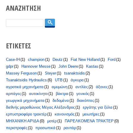
ΑΝΑΖΗΤΗΣΗ
Search
ΕΤΙΚΕΤΕΣ
Case-IH
(1)
champion
(1)
Deutz
(1)
Fiat New Holland
(1)
Ford
(1)
gdpr
(1)
Hannover Messe
(1)
John Deere
(1)
Kastas
(1)
Massey Ferguson
(1)
Steyer
(1)
tsanaktsidis
(2)
Tsanaktsidis Hydraulics
(6)
UTB
(1)
άγκυρα
(1)
αγροτικά μηχανήματα
(1)
αμυμώνη
(1)
αντλίες
(2)
άξονες
(1)
αρπάγες
(1)
αυτοκίνητο
(1)
βάκτρα
(1)
γενικός
(1)
γεωργικά μηχανήματα
(1)
δεδομένα
(1)
διακόπτες
(1)
διεθνής μαραθώνιος Μέγας Αλέξανδρος
(1)
εργάτης για ξύλα
(1)
ερπυστριοφόρο τρακτέρ
(1)
κανονισμός
(1)
μειωτήρες
(1)
ΜΗΧΑΝΙΚΗ ΑΡΙΔΑ
(0)
μοτέρ
(1)
ΠΑΡΕΛΚΟΜΕΝΑ ΤΡΑΚΤΕΡ
(0)
περιστροφές
(1)
προσωπικά
(1)
ραντάρ
(1)